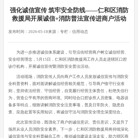
强化诚信宣传 筑牢安全防线——仁和区消防
救援局开展诚信+消防普法宣传进商户活动
发布时间：2026-05-18
来源：
专栏：信用动态
为进一步推进诚信体系建设，引导沿街经营商户树立诚信经营、
安全经营理念，5月15日，仁和区消防救援局工作人员走进辖区口腔
诊疗机构，开展诚信宣传暨消防安全普法活动。
活动现场，消防宣传人员向商户工作人员发放诚信宣传与消防安
全科普资料，面对面讲解诚信经营相关规范，引导商户恪守行业准
则，坚持依法经营、守信经营，自觉履行经营主体责任，杜绝失信行
为，营造公平有序的营商环境。同时结合口腔诊所人员密集、电器设
备多等特点，细致讲解消防安全注意事项，普及日常防火、隐患自
查、应急处置等实用知识，将诚信守法与消防安全理念深度结合。
此次宣传活动，既强化了商户的诚信意识、责任意识，又提升了
场所从业人员消防安全素养。下一步，仁和区消防救援局将持续深化
诚信宣传与安全科普融合工作，推动诚信建设走深走实，助力辖区商