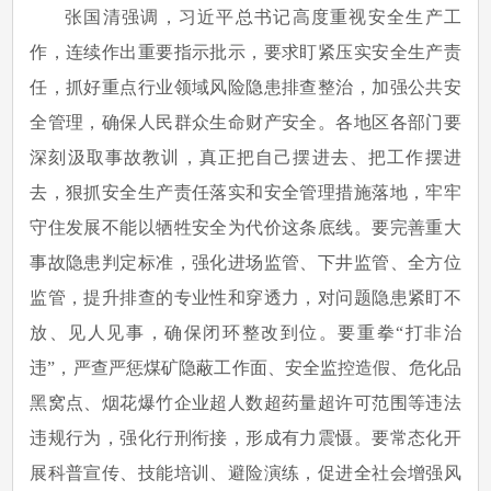
张国清强调，习近平总书记高度重视安全生产工
作，连续作出重要指示批示，要求盯紧压实安全生产责
任，抓好重点行业领域风险隐患排查整治，加强公共安
全管理，确保人民群众生命财产安全。各地区各部门要
深刻汲取事故教训，真正把自己摆进去、把工作摆进
去，狠抓安全生产责任落实和安全管理措施落地，牢牢
守住发展不能以牺牲安全为代价这条底线。要完善重大
事故隐患判定标准，强化进场监管、下井监管、全方位
监管，提升排查的专业性和穿透力，对问题隐患紧盯不
放、见人见事，确保闭环整改到位。要重拳“打非治
违”，严查严惩煤矿隐蔽工作面、安全监控造假、危化品
黑窝点、烟花爆竹企业超人数超药量超许可范围等违法
违规行为，强化行刑衔接，形成有力震慑。要常态化开
展科普宣传、技能培训、避险演练，促进全社会增强风