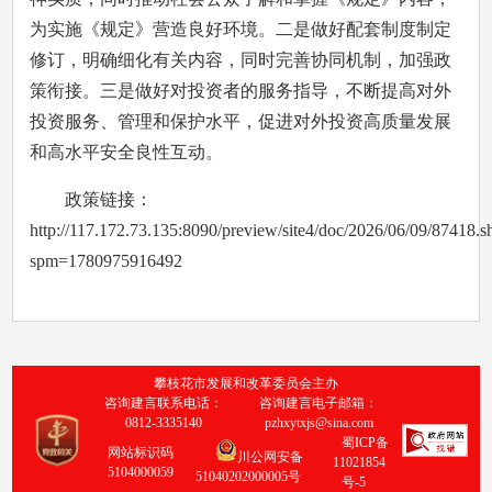
为实施《规定》营造良好环境。二是做好配套制度制定
修订，明确细化有关内容，同时完善协同机制，加强政
策衔接。三是做好对投资者的服务指导，不断提高对外
投资服务、管理和保护水平，促进对外投资高质量发展
和高水平安全良性互动。
政策链接：
http://117.172.73.135:8090/preview/site4/doc/2026/06/09/87418.s
spm=1780975916492
攀枝花市发展和改革委员会主办
咨询建言联系电话：
咨询建言电子邮箱：
0812-3335140
pzhxytxjs@sina.com
蜀ICP备
网站标识码
川公网安备
11021854
5104000059
51040202000005号
号-5