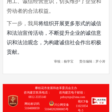
用工、诚信经营意识，切实维护了企业和
劳动者的合法权益。
下一步，我局
将组织开展更多形式的诚信
和法治宣传活动，不断提升企业的诚信意
识和法治观念，为构建诚信社会作出积极
贡献。
审核：杨学宝
责任编辑：罗小涛
攀枝花市发展和改革委员会主办
咨询建言联系电话：
咨询建言电子邮箱：
0812-3335140
pzhxytxjs@sina.com
蜀ICP备
网站标识码
川公网安备
11021854
5104000059
51040202000005号
号-5