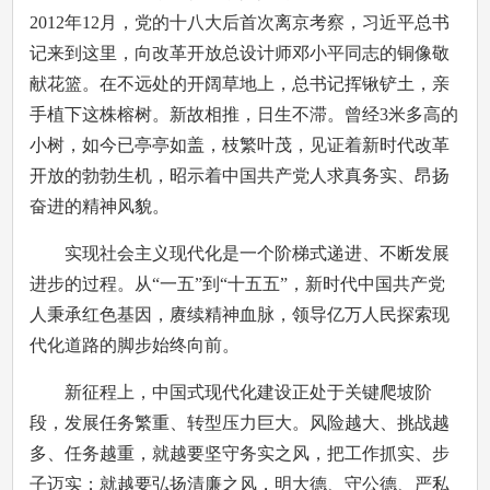
2012年12月，党的十八大后首次离京考察，习近平总书
记来到这里，向改革开放总设计师邓小平同志的铜像敬
献花篮。在不远处的开阔草地上，总书记挥锹铲土，亲
手植下这株榕树。新故相推，日生不滞。曾经3米多高的
小树，如今已亭亭如盖，枝繁叶茂，见证着新时代改革
开放的勃勃生机，昭示着中国共产党人求真务实、昂扬
奋进的精神风貌。
实现社会主义现代化是一个阶梯式递进、不断发展
进步的过程。从“一五”到“十五五”，新时代中国共产党
人秉承红色基因，赓续精神血脉，领导亿万人民探索现
代化道路的脚步始终向前。
新征程上，中国式现代化建设正处于关键爬坡阶
段，发展任务繁重、转型压力巨大。风险越大、挑战越
多、任务越重，就越要坚守务实之风，把工作抓实、步
子迈实；就越要弘扬清廉之风，明大德、守公德、严私