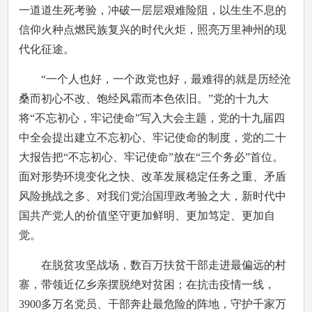
一道道生死考验，冲破一层层艰难险阻，以生生不息的
信仰火种点燃民族复兴的时代火炬，照亮万里神州的现
代化征途。
“一个人也好，一个政党也好，最难得的就是历经沧
桑而初心不改、饱经风霜而本色依旧。”党的十九大
将“不忘初心，牢记使命”写入大会主题，党的十九届四
中全会提出建立不忘初心、牢记使命的制度，党的二十
大报告把“不忘初心、牢记使命”放在“三个务必”首位。
面对形势环境变化之快、改革发展稳定任务之重、矛盾
风险挑战之多、对我们党治国理政考验之大，新时代中
国共产党人的价值坚守更加鲜明、更加笃定、更加自
觉。
在脱贫攻坚战场，数百万扶贫干部走进最偏远的村
寨，带领近亿乡亲摆脱绝对贫困；在抗击疫情一线，
3900多万名党员、干部奔赴最危险的阵地，守护千家万