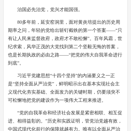
治国必先治党，党兴才能国强。
80多年前，延安窑洞里，面对黄炎培提出的历史周
期率之问，年轻的党给出斩钉截铁的第一个答案——“只
有让人民来监督政府，政府才不敢松懈”。百年风霜，世
纪求索，风华正茂的大党找到第二个坚毅无悔的答案，
也是长期执政的必由之路——“把党的伟大自我革命进行
到底”。
习近平党建思想“十四个坚持”的内涵要义之一正
是“坚持全面从严治党”，鲜明昭示出在基本实现社会主
义现代化夯实基础、全面发力的关键时期，仍要须臾不
可松懈地把党的建设作为一项伟大工程来推进。
“党的自我革命和经济社会发展是紧密相联、相互促
进、相得益彰的。”历史和实践证明，管党治党越有效，
中国式现代化前行的保障就越有力。唯有以全面从严治