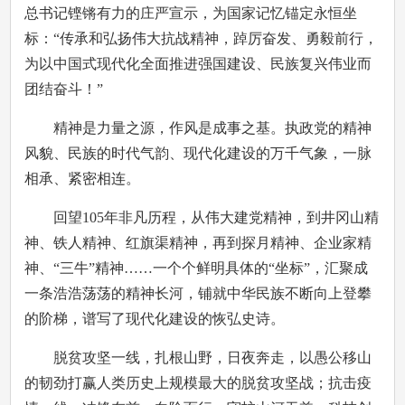
总书记铿锵有力的庄严宣示，为国家记忆锚定永恒坐
标：“传承和弘扬伟大抗战精神，踔厉奋发、勇毅前行，
为以中国式现代化全面推进强国建设、民族复兴伟业而
团结奋斗！”
精神是力量之源，作风是成事之基。执政党的精神
风貌、民族的时代气韵、现代化建设的万千气象，一脉
相承、紧密相连。
回望105年非凡历程，从伟大建党精神，到井冈山精
神、铁人精神、红旗渠精神，再到探月精神、企业家精
神、“三牛”精神……一个个鲜明具体的“坐标”，汇聚成
一条浩浩荡荡的精神长河，铺就中华民族不断向上登攀
的阶梯，谱写了现代化建设的恢弘史诗。
脱贫攻坚一线，扎根山野，日夜奔走，以愚公移山
的韧劲打赢人类历史上规模最大的脱贫攻坚战；抗击疫