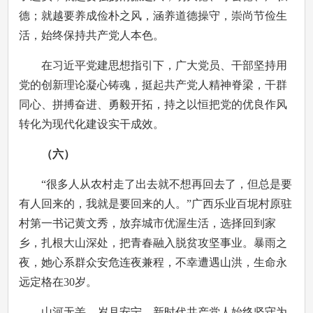
德；就越要养成俭朴之风，涵养道德操守，崇尚节俭生
活，始终保持共产党人本色。
在习近平党建思想指引下，广大党员、干部坚持用
党的创新理论凝心铸魂，挺起共产党人精神脊梁，干群
同心、拼搏奋进、勇毅开拓，持之以恒把党的优良作风
转化为现代化建设实干成效。
（六）
“很多人从农村走了出去就不想再回去了，但总是要
有人回来的，我就是要回来的人。”广西乐业百坭村原驻
村第一书记黄文秀，放弃城市优渥生活，选择回到家
乡，扎根大山深处，把青春融入脱贫攻坚事业。暴雨之
夜，她心系群众安危连夜兼程，不幸遭遇山洪，生命永
远定格在30岁。
山河无恙、岁月安宁，新时代共产党人始终坚守为