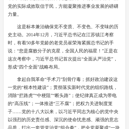
党的实际成效取信于民，方能凝聚推进事业发展的磅礴
力量。
这是标本兼治确保党不变质、不变色、不变味的历
史主动。2014年12月，习近平总书记在江苏镇江考察
时，有着50多年党龄的老党员崔荣海紧握总书记的手
说：“您是腐败分子的克星，全国人民的福星！”正是在
这次考察中，习近平总书记首次提出“全面从严治党”，
形成“四个全面”战略布局。
拿起自我革命“手术刀”刮骨疗毒；抓好政治建设这
一党的“根本性建设”；贯彻落实新时代党的组织路线，
消除“拦路虎”“中梗阻”“断头路”；使纪律真正成为带电
的“高压线”；一体推进“三不腐”；把权力关进制度笼
子……党的十八大以来，以习近平同志为核心的党中央
以强烈的历史责任感、深沉的使命忧患感、顽强的意志
品质，打出一套管党治党“组合拳”，把全党凝聚成“一块