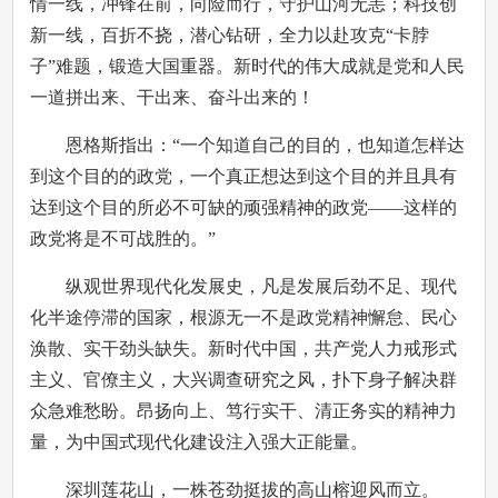
情一线，冲锋在前，向险而行，守护山河无恙；科技创
新一线，百折不挠，潜心钻研，全力以赴攻克“卡脖
子”难题，锻造大国重器。新时代的伟大成就是党和人民
一道拼出来、干出来、奋斗出来的！
恩格斯指出：“一个知道自己的目的，也知道怎样达
到这个目的的政党，一个真正想达到这个目的并且具有
达到这个目的所必不可缺的顽强精神的政党——这样的
政党将是不可战胜的。”
纵观世界现代化发展史，凡是发展后劲不足、现代
化半途停滞的国家，根源无一不是政党精神懈怠、民心
涣散、实干劲头缺失。新时代中国，共产党人力戒形式
主义、官僚主义，大兴调查研究之风，扑下身子解决群
众急难愁盼。昂扬向上、笃行实干、清正务实的精神力
量，为中国式现代化建设注入强大正能量。
深圳莲花山，一株苍劲挺拔的高山榕迎风而立。