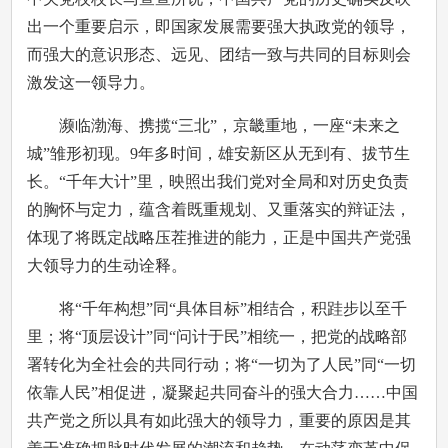
出一个重要启示，即国家发展需要强大执政党的领导，
而强大的意识形态、远见、团结一致与共同的目标则会
激发这一领导力。
濒临渤海、携揽“三北”，京畿重地，一座“未来之
城”雏形初现。9年多时间，雄安新区从无到有、拔节生
长。“千年大计”里，映照出我们党对全局和对历史负责
的胸怀与定力，蕴含着既重规划、又重落实的辩证法，
体现了将既定战略压茬推进的能力，正是中国共产党强
大领导力的生动诠释。
将“千年构想”同“具体目标”相结合，积跬步以至千
里；将“顶层设计”同“问计于民”相统一，把党的战略部
署转化为全社会的共同行动；将“一切为了人民”同“一切
依靠人民”相促进，凝聚起共同奋斗的强大合力……中国
共产党之所以具有如此强大的领导力，重要的原因是其