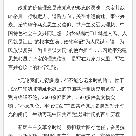
政党的价值理念是政党意识形态的灵魂，决定其战
略格局、行动定力、道路方向，关乎命运前途、事业兴
衰。始终坚守马克思主义信仰、共产主义远大理想、中
国特色社会主义共同理想，始终站稳“江山就是人民、人
民就是江山”的根本立场，始终牢记“为人民谋幸福，为
民族谋复兴，为世界谋大同”的使命担当……习近平党建
思想彰显了坚定的理想信念，是写在万家灯火里、写在
百姓心坎上的科学理论。
“无论我们走得多远，都不能忘记来时的路”。位于
北京中轴线北端延长线上的中国共产党历史展览馆，参
观者络绎不绝。2600余幅图片、3500多件套文物实
物，“不忘初心、牢记使命”中国共产党历史展览打开时
光的闸门，生动再现中国共产党波澜壮阔的百年历程。
新民主主义革命时期，勇担救亡图存之任，奋勇抗
争、百折不挠，推翻帝国主义、封建主义、官僚资本主