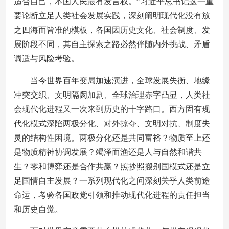
适合自己，本国人民最有发言权。”习近平总书记这一重
要论断立足人类社会发展实践，深刻阐明现代化没有放
之四海而皆准的模板，各国因历史文化、社会制度、发
展阶段不同，其自主探索之路必然伴随内外挑战、矛盾
调适与风险考验。
当今世界百年变局加速演进，全球发展失衡、地缘
冲突交织、文明隔阂加剧、全球治理赤字凸显，人类社
会现代化进程又一次来到历史的十字路口。西方固有现
代化模式深陷两极分化、对外掠夺、文明对抗、制度失
灵的结构性困境。两极分化还是共同富裕？物质至上还
是物质精神协调发展？竭泽而渔还是人与自然和谐共
生？零和博弈还是合作共赢？照抄照搬别国模式还是立
足国情自主发展？一系列现代化之问深刻关乎人类前途
命运，考验各国政党引领和推动现代化进程的责任担当
和历史自觉。