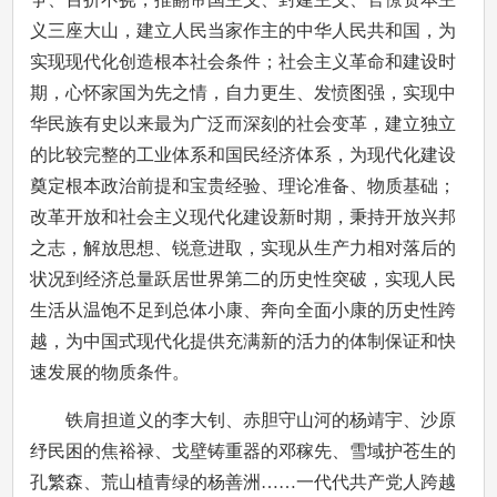
义三座大山，建立人民当家作主的中华人民共和国，为
实现现代化创造根本社会条件；社会主义革命和建设时
期，心怀家国为先之情，自力更生、发愤图强，实现中
华民族有史以来最为广泛而深刻的社会变革，建立独立
的比较完整的工业体系和国民经济体系，为现代化建设
奠定根本政治前提和宝贵经验、理论准备、物质基础；
改革开放和社会主义现代化建设新时期，秉持开放兴邦
之志，解放思想、锐意进取，实现从生产力相对落后的
状况到经济总量跃居世界第二的历史性突破，实现人民
生活从温饱不足到总体小康、奔向全面小康的历史性跨
越，为中国式现代化提供充满新的活力的体制保证和快
速发展的物质条件。
铁肩担道义的李大钊、赤胆守山河的杨靖宇、沙原
纾民困的焦裕禄、戈壁铸重器的邓稼先、雪域护苍生的
孔繁森、荒山植青绿的杨善洲……一代代共产党人跨越