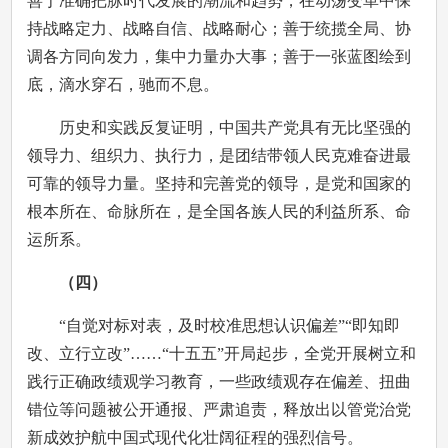
善于准确把脉时代发展的潮流和趋势，在动荡变革中保
持战略定力、战略自信、战略耐心；善于统揽全局、协
调各方同向发力，集中力量办大事；善于一张蓝图绘到
底，滴水穿石，驰而不息。
历史和实践反复证明，中国共产党具有无比坚强的
领导力、组织力、执行力，是团结带领人民克难奋进最
可靠的领导力量。坚持和完善党的领导，是党和国家的
根本所在、命脉所在，是全国各族人民的利益所系、命
运所系。
（四）
“自觉对标对表，及时校准思想认识偏差”“即知即
改、立行立改”……“十五五”开局起步，全党开展树立和
践行正确政绩观学习教育，一些政绩观存在偏差、扭曲
错位等问题被公开通报、严肃追责，释放出以管党治党
新成效护航中国式现代化壮阔征程的强烈信号。