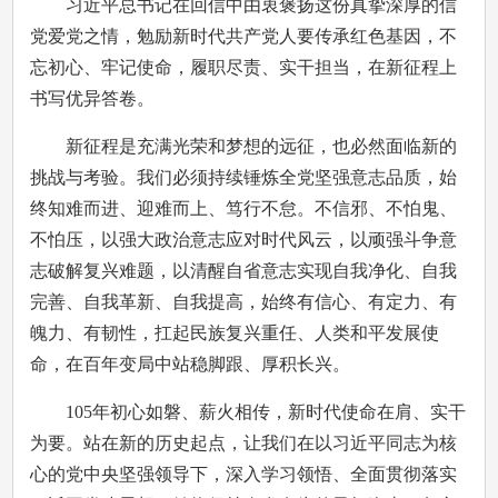
习近平总书记在回信中由衷褒扬这份真挚深厚的信
党爱党之情，勉励新时代共产党人要传承红色基因，不
忘初心、牢记使命，履职尽责、实干担当，在新征程上
书写优异答卷。
新征程是充满光荣和梦想的远征，也必然面临新的
挑战与考验。我们必须持续锤炼全党坚强意志品质，始
终知难而进、迎难而上、笃行不怠。不信邪、不怕鬼、
不怕压，以强大政治意志应对时代风云，以顽强斗争意
志破解复兴难题，以清醒自省意志实现自我净化、自我
完善、自我革新、自我提高，始终有信心、有定力、有
魄力、有韧性，扛起民族复兴重任、人类和平发展使
命，在百年变局中站稳脚跟、厚积长兴。
105年初心如磐、薪火相传，新时代使命在肩、实干
为要。站在新的历史起点，让我们在以习近平同志为核
心的党中央坚强领导下，深入学习领悟、全面贯彻落实