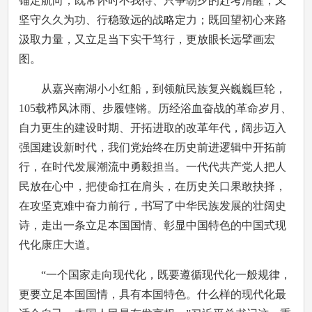
锚定航向；既常怀时不我待、只争朝夕的赶考清醒，又
坚守久久为功、行稳致远的战略定力；既回望初心来路
汲取力量，又立足当下实干笃行，更放眼长远擘画宏
图。
从嘉兴南湖小小红船，到领航民族复兴巍巍巨轮，
105载栉风沐雨、步履铿锵。历经浴血奋战的革命岁月、
自力更生的建设时期、开拓进取的改革年代，阔步迈入
强国建设新时代，我们党始终在历史前进逻辑中开拓前
行，在时代发展潮流中勇毅担当。一代代共产党人把人
民放在心中，把使命扛在肩头，在历史关口果敢抉择，
在攻坚克难中奋力前行，书写了中华民族发展的壮阔史
诗，走出一条立足本国国情、彰显中国特色的中国式现
代化康庄大道。
“一个国家走向现代化，既要遵循现代化一般规律，
更要立足本国国情，具有本国特色。什么样的现代化最