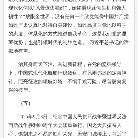
现代化何以“风景这边独好”，始终展现蓬勃生机和强大
韧性？“放眼全世界，没有任何一个政党能像中国共产党
如此严肃认真地对待自身建设，如此高度自觉地以科学
的态度、体系化的方式推进自我革命，这是我们党的显
著优势，也是引领时代的制胜之道。”习近平总书记的话
掷地有声。
治其身而天下治。奋进新征程，在党的坚强领导
下，中国式现代化航船行稳致远，有风雨弗迷的定海神
针、照亮征途的领航灯塔，不惧千难万险，昂首驶向复
兴的彼岸。
（五）
2025年9月3日，纪念中国人民抗日战争暨世界反法
西斯战争胜利80周年大会隆重举行。国之大典振奋人
心，镌刻来之不易的胜利荣光。天安门城楼上，习近平