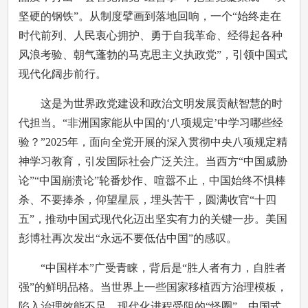
坚硬的钢铁”。从制度擘画到落地回响，一个“始终走在
时代前列、人民衷心拥护、勇于自我革命、经得起各种
风浪考验、朝气蓬勃的马克思主义执政党”，引领中国式
现代化阔步前行。
这是为世界政党建设和政治文明发展贡献智慧的时
代担当。“非洲国家能从中国的‘八项规定’中学习哪些经
验？”2025年，面向全党开展的深入贯彻中央八项规定精
神学习教育，引发国际社会广泛关注。当西方“中国威胁
论”“中国崩溃论”轮番炒作、喧嚣不止，中国始终不惧棒
杀、不要捧杀，仰望星辰，埋头苦干，圆满收官“十四
五”，推动中国式现代化迈出坚实有力的关键一步。美国
彭博社再次发出“永远不要低估中国”的感叹。
“中国样本”广受青睐，背后是“胜人者有力，自胜者
强”的鲜明品格。当世界上一些国家移植西方治理模板，
陷入治理效能不足、现代化进程受阻的“怪圈”，中国式