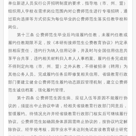
单位新进人员实行公开招聘制度的要求，指导地（市、州、盟）
组织用人学校在需求岗位范围内对公费师范生进行专项招聘，通
过双向选择等方式切实为每位毕业的公费师范生落实任教学校和
岗位。
第十三条 公费师范生毕业后均须履约任教，未履约任教或
履约任教期限不足，按《本研衔接师范生公费教育协议》约定承
担相应责任，违约行为纳入信用记录，并及时与全国信用信息共
享平台共享，违约相关材料归入本人人事档案。履约任务完成前
不得到定向地（市、州、盟）之外从教，不得被招录（聘用）为
其他公务人员。完成履约任务后即修复相关信用。省级教育行政
部门要建立健全公费师范生履约动态跟踪管理机制，建立公费师
范生诚信档案，强化履约管理。
第十四条 公费师范生因生病、应征入伍等原因不能履行协
议的，须提出中止协议申请，经相关省级教育行政部门同意后，
暂缓履约。待情况允许并经省级教育行政部门核实后可继续履行
协议。公费师范生如确因身体原因需终止协议的，按协议约定解
除协议。经学校考核，因学业水平未达到免试攻读教育硕士研究