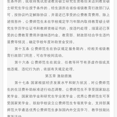
生条件的，或取得免试攻读教育硕士研究生资格但未达到教育硕
士研究生学位授予条件的，经生源所在省份省级教育行政部门认
可，按协议约定解除协议，并退还已享受的公费教育费用。除上
述情形外，公费师范生未在学校规定学习年限内取得教育硕士研
究生学历学位证书和教师资格证书的，按违约处理，须退还已享
受的公费教育费用并缴纳违约金。教育部、财政部结合学生违约
退费等情况，确定学校年度补助资金安排。
第十五条 公费师范生在协议规定服务期内，经相关省级教
育行政部门同意，可在学校间流动。
第十六条 公费师范生在就业、任教等环节有弄虚作假或其
他违规、违纪行为的，依据有关规定处理。
第五章 激励措施
第十七条 国家根据经济发展水平和财力状况，对公费师范
生的生活费补助标准进行动态调整。公费师范生不享受国家励志
奖学金、国家助学金和研究生学业奖学金，优秀公费师范生可享
受国家奖学金。鼓励学校设立公费师范生专项奖学金。支持部属
师范大学遴选优秀公费师范生参加国内外交流学习、教学技能比
赛等活动。