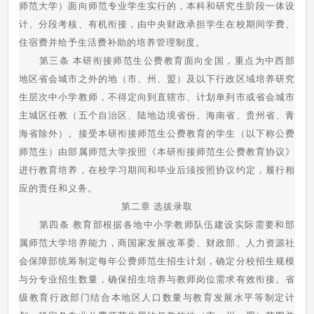
师范大学）面向师范专业学生实行的，本科和研究生阶段一体设
计、分段考核、有机衔接，由中央财政承担学生在校期间学费、
住宿费并给予生活费补助的培养管理制度。
第三条 本研衔接师范生公费教育面向全国，重点为中西部
地区省会城市之外的地（市、州、盟）及以下行政区域培养研究
生层次中小学教师，不得定向到直辖市、计划单列市或省会城市
主城区任教（五个自治区、陆地边境省份、海南省、贵州省、青
海省除外）。接受本研衔接师范生公费教育的学生（以下称公费
师范生）由部属师范大学按照《本研衔接师范生公费教育协议》
进行教育培养，在校学习期间和毕业后须按照协议约定，履行相
应的责任和义务。
第二章 选拔录取
第四条 教育部根据各地中小学教师队伍建设实际需要和部
属师范大学培养能力，商国家发展改革委、财政部、人力资源社
会保障部统筹制定每年公费师范生招生计划，确定分校招生规模
与分专业招生数量，确保招生培养与教师岗位需求有效衔接。省
级教育行政部门结合本地区人口数量与教育发展水平等制定计