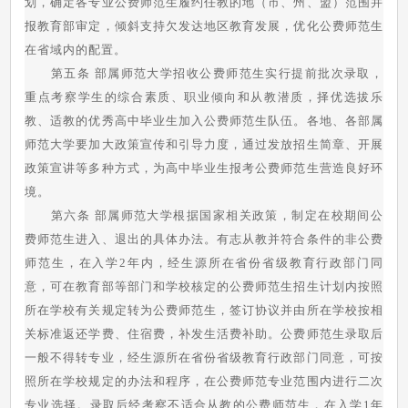
划，确定各专业公费师范生履约任教的地（市、州、盟）范围并
报教育部审定，倾斜支持欠发达地区教育发展，优化公费师范生
在省域内的配置。
第五条 部属师范大学招收公费师范生实行提前批次录取，
重点考察学生的综合素质、职业倾向和从教潜质，择优选拔乐
教、适教的优秀高中毕业生加入公费师范生队伍。各地、各部属
师范大学要加大政策宣传和引导力度，通过发放招生简章、开展
政策宣讲等多种方式，为高中毕业生报考公费师范生营造良好环
境。
第六条 部属师范大学根据国家相关政策，制定在校期间公
费师范生进入、退出的具体办法。有志从教并符合条件的非公费
师范生，在入学2年内，经生源所在省份省级教育行政部门同
意，可在教育部等部门和学校核定的公费师范生招生计划内按照
所在学校有关规定转为公费师范生，签订协议并由所在学校按相
关标准返还学费、住宿费，补发生活费补助。公费师范生录取后
一般不得转专业，经生源所在省份省级教育行政部门同意，可按
照所在学校规定的办法和程序，在公费师范专业范围内进行二次
专业选择。录取后经考察不适合从教的公费师范生，在入学1年