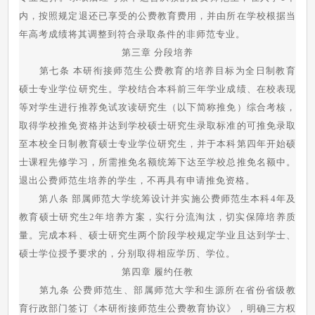
内，按照规定退还已享受的公费教育费用，并由所在学校根据当
年高考成绩将其调整到符合录取条件的非师范专业。
第三章 分段培养
第七条 本研衔接师范生公费教育的培养目标为全日制教育
硕士专业学位研究生。学校结合本科前三年学业成绩、在校表现
等对学生进行推荐免试攻读研究生（以下简称推免）综合考核，
取得学校推免资格并达到学校硕士研究生录取标准的可推免录取
至本校全日制教育硕士专业学位研究生，并于本科第四年开始硕
士课程先修学习，所需推免名额统筹下达至学校总推免名额中。
退出公费师范生培养的学生，不再具有申请推免资格。
第八条 部属师范大学统筹设计并实施公费师范生本科4年及
教育硕士研究生2年培养方案，实行分流淘汰，切实保障培养质
量。完成本科、硕士研究生两个阶段学校规定学业且达到学士、
硕士学位授予要求的，分别取得相应学历、学位。
第四章 履约任教
第九条 公费师范生、部属师范大学和生源所在省份省级教
育行政部门签订《本研衔接师范生公费教育协议》，明确三方权