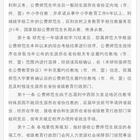
利和义务。公费师范生毕业后一般回生源所在省份定向地（市、
州、盟）中小学任教，并承诺从事中小学教育工作6年以上。到
城镇学校工作的公费师范生，应到农村义务教育学校任教服务至
少1年。国家鼓励公费师范生长期从教、终身从教。
第十条 研究生一年级课程学习结束后，部属师范大学根据
公费师范生本科以来的综合考核结果进行排序。公费师范生按排
序在录取当年公布的生源所在省份相关专业履约任教地（市、
州、盟）范围内进行选择，经就读高校确认，在《本研衔接师范
生公费教育协议》中补充履约任教地（市、州、盟）信息。部属
师范大学要将确认后的公费师范生履约任教地（市、州、盟）信
息及时报送生源所在省份省级教育行政部门。
第十一条 公费师范生由于志愿到中西部欠发达地区任教等
特殊原因不能回生源所在省份任教的，应届毕业前可申请跨省就
业，经所在学校、接收省份和生源所在省份省级教育行政部门审
核同意后，按有关规定程序办理跨省就业手续。
第十二条 各地要统筹规划，做好接收公费师范生就业的各
项工作。省级教育行政部门会同人力资源社会保障部门按照事业