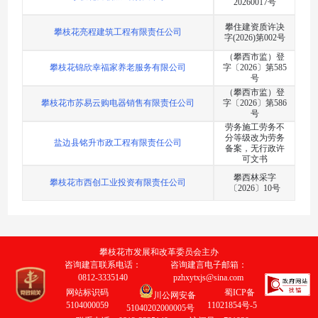
20260017号
攀住建资质许决
攀枝花亮程建筑工程有限责任公司
字(2026)第002号
（攀西市监）登
攀枝花锦欣幸福家养老服务有限公司
字〔2026〕第585
号
（攀西市监）登
攀枝花市苏易云购电器销售有限责任公司
字〔2026〕第586
号
劳务施工劳务不
分等级改为劳务
盐边县铭升市政工程有限责任公司
备案，无行政许
可文书
攀西林采字
攀枝花市西创工业投资有限责任公司
〔2026〕10号
攀枝花市发展和改革委员会主办
咨询建言联系电话：
咨询建言电子邮箱：
0812-3335140
pzhxytxjs@sina.com
网站标识码
蜀ICP备
川公网安备
5104000059
11021854号-5
51040202000005号