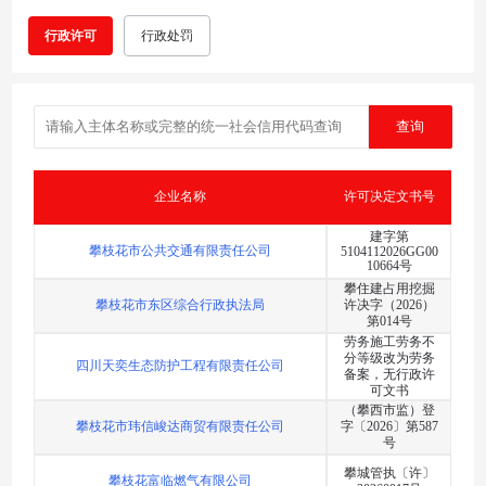
行政许可
行政处罚
企业名称
许可决定文书号
建字第
攀枝花市公共交通有限责任公司
5104112026GG00
10664号
攀住建占用挖掘
攀枝花市东区综合行政执法局
许决字（2026）
第014号
劳务施工劳务不
分等级改为劳务
四川天奕生态防护工程有限责任公司
备案，无行政许
可文书
（攀西市监）登
攀枝花市玮信峻达商贸有限责任公司
字〔2026〕第587
号
攀城管执〔许〕
攀枝花富临燃气有限公司