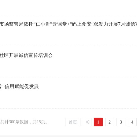
市场监管局依托“仁小哥”云课堂+“码上食安”双发力开展7月诚信
社区开展诚信宣传培训会
” 信用赋能促发展
，共计300条数据，共15页。
首页
1
2
3
4